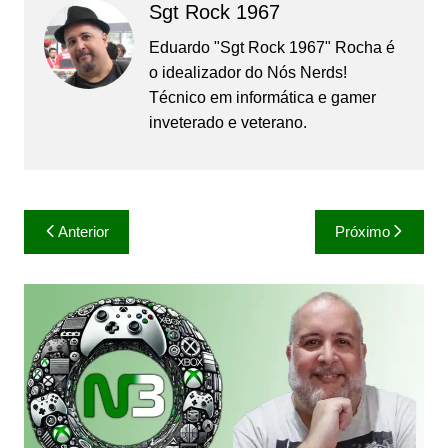
Sgt Rock 1967
Eduardo "Sgt Rock 1967" Rocha é
o idealizador do Nós Nerds!
Técnico em informática e gamer
inveterado e veterano.
Navegação
Anterior
Próximo
de
Post