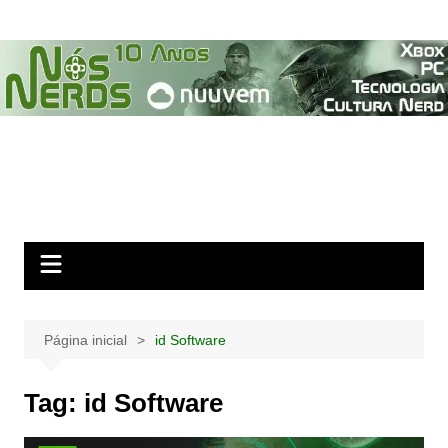
Ir
para
o
conteúdo
Página inicial
id Software
Tag:
id Software