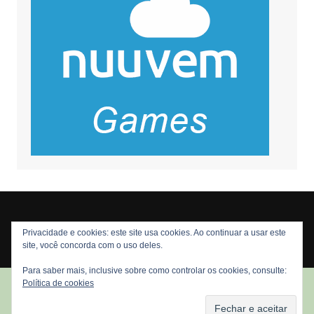
Privacidade e cookies: este site usa cookies. Ao continuar a usar este
Copyright © 2026 Nós Nerds. Todos os direitos reservados
site, você concorda com o uso deles.
Para saber mais, inclusive sobre como controlar os cookies, consulte:
Política de cookies