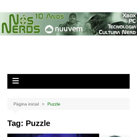
Ir
para
o
conteúdo
Página inicial
Puzzle
Tag:
Puzzle