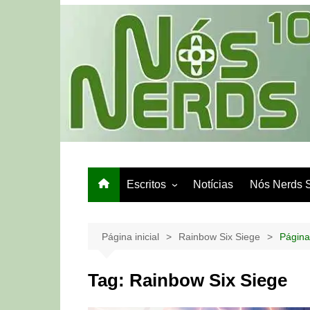
Ir
para
o
conteúdo
Escritos
Notícias
Nós Nerds 
Games e Tech
Papo de Bar
Página inicial
Rainbow Six Siege
Página
Tag:
Rainbow Six Siege