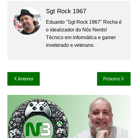
Sgt Rock 1967
Eduardo "Sgt Rock 1967" Rocha é
o idealizador do Nós Nerds!
Técnico em informática e gamer
inveterado e veterano.
Navegação
Anterior
Próximo
de
Post