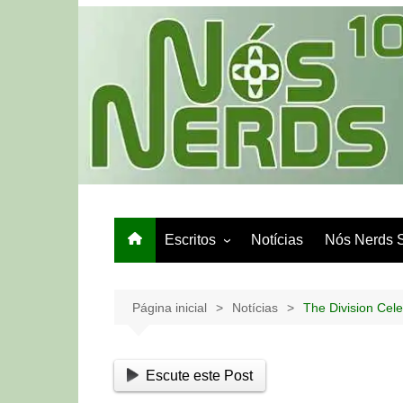
Ir
para
o
conteúdo
Escritos
Notícias
Nós Nerds 
Games e Tech
Papo de Bar
Página inicial
Notícias
The Division Cel
Escute este Post