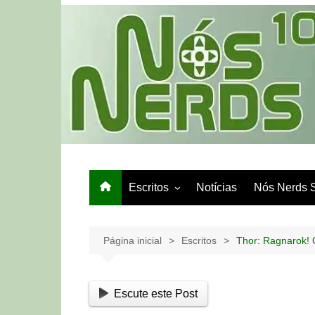
Ir
para
o
conteúdo
Escritos
Notícias
Nós Nerds 
Games e Tech
Papo de Bar
Página inicial
Escritos
Thor: Ragnarok!
Escute este Post