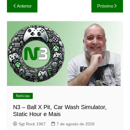
Navegação
Anterior
Próximo
de
Post
Notícias
N3 – Ball X Pit, Car Wash Simulator,
Static Hour e Mais
Sgt Rock 1967
7 de agosto de 2026