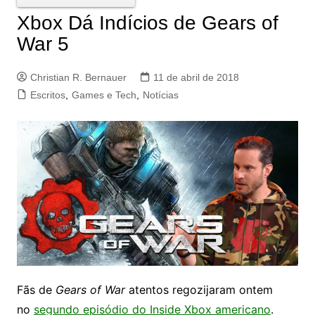
Xbox Dá Indícios de Gears of
War 5
Christian R. Bernauer
11 de abril de 2018
Escritos
,
Games e Tech
,
Notícias
Fãs de
Gears of War
atentos regozijaram ontem
no
segundo episódio do Inside Xbox americano
.