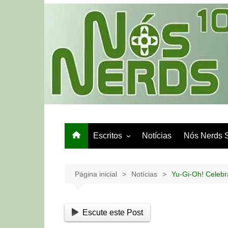
Ir
para
o
conteúdo
Escritos
Notícias
Nós Nerds 
Games e Tech
Papo de Bar
Página inicial
Notícias
Yu-Gi-Oh! Celebr
Escute este Post