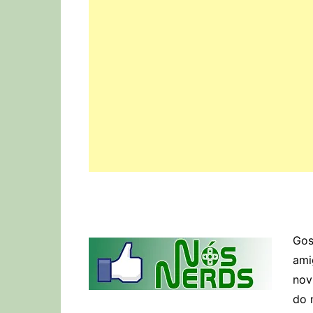
Gos
ami
nov
do 