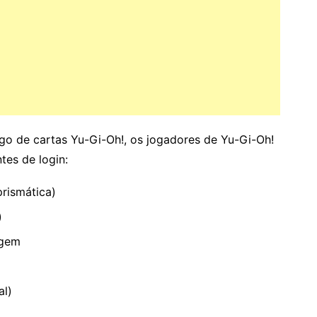
go de cartas Yu-Gi-Oh!, os jogadores de Yu-Gi-Oh!
tes de login:
prismática)
)
agem
al)