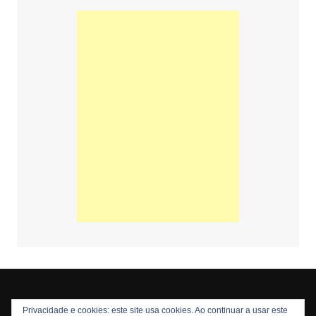
Privacidade e cookies: este site usa cookies. Ao continuar a usar este
Copyright © 2026 Nós Nerds. Todos os direitos reservados