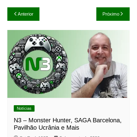
Navegação
Anterior
Próximo
de
Post
Notícias
N3 – Monster Hunter, SAGA Barcelona,
Pavilhão Ucrânia e Mais