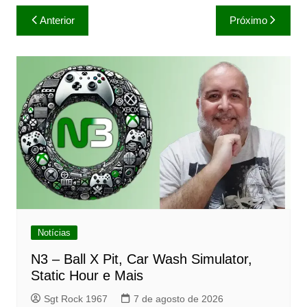
Navegação
Anterior
Próximo
de
Post
Notícias
N3 – Ball X Pit, Car Wash Simulator,
Static Hour e Mais
Sgt Rock 1967
7 de agosto de 2026