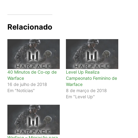
Relacionado
40 Minutos de Co-op de
Level Up Realiza
Warface
Campeonato Feminino de
16 de julho de 2018
Warface
Em "Notícias"
8 de março de 2018
Em "Level Up"
Warface – Migração para