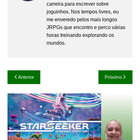
carreira para escrever sobre
joguinhos. Nos tempos livres, eu
me enveredo pelos mais longos
JRPGs que encontro e perco várias
horas treinando explorando os
mundos.
Navegação
Anterior
Próximo
de
Post