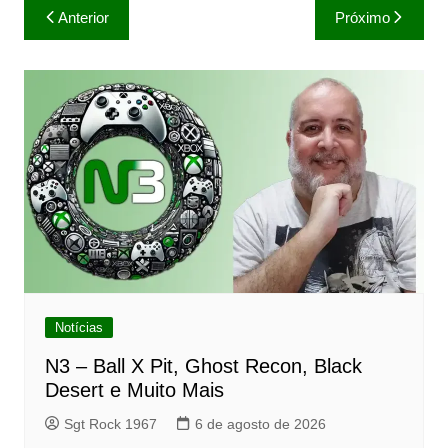
Navegação
Anterior
Próximo
de
Post
Notícias
N3 – Ball X Pit, Ghost Recon, Black
Desert e Muito Mais
Sgt Rock 1967
6 de agosto de 2026