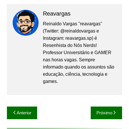
Reavargas
Reinaldo Vargas "reavargas"
(Twitter: @reinaldovargas e
Instagram: reavargas.sp) é
Resenhista do Nós Nerds!
Professor Universitário e GAMER
nas horas vagas. Sempre
informado quando os assuntos são
educação, ciência, tecnologia e
games.
Navegação
Anterior
Próximo
de
Post