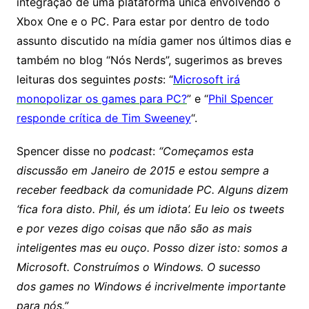
integração de uma plataforma única envolvendo o
Xbox One e o PC. Para estar por dentro de todo
assunto discutido na mídia gamer nos últimos dias e
também no blog “Nós Nerds”, sugerimos as breves
leituras dos seguintes
posts
: “
Microsoft irá
monopolizar os games para PC?
” e “
Phil Spencer
responde crítica de Tim Sweeney
“.
Spencer disse no
podcast
:
“Começamos esta
discussão em Janeiro de 2015 e estou sempre a
receber feedback da comunidade PC. Alguns dizem
‘fica fora disto. Phil, és um idiota’. Eu leio os tweets
e por vezes digo coisas que não são as mais
inteligentes mas eu ouço. Posso dizer isto: somos a
Microsoft. Construímos o Windows. O sucesso
dos games no Windows é incrivelmente importante
para nós.”